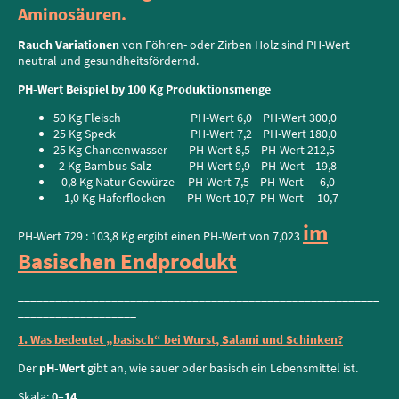
Aminosäuren.
Rauch Variationen
von Föhren- oder Zirben Holz sind PH-Wert
neutral und gesundheitsfördernd.
PH-Wert Beispiel by 100 Kg Produktionsmenge
50 Kg Fleisch PH-Wert 6,0 PH-Wert 300,0
25 Kg Speck PH-Wert 7,2 PH-Wert 180,0
25 Kg Chancenwasser PH-Wert 8,5 PH-Wert 212,5
2 Kg Bambus Salz PH-Wert 9,9 PH-Wert 19,8
0,8 Kg Natur Gewürze PH-Wert 7,5 PH-Wert 6,0
1,0 Kg Haferflocken PH-Wert 10,7 PH-Wert 10,7
im
PH-Wert 729 : 103,8 Kg ergibt einen PH-Wert von 7,023
Basischen Endprodukt
__________________________________________________________
___________________
1. Was bedeutet „basisch“ bei Wurst, Salami und Schinken?
Der
pH-Wert
gibt an, wie sauer oder basisch ein Lebensmittel ist.
Skala:
0–14