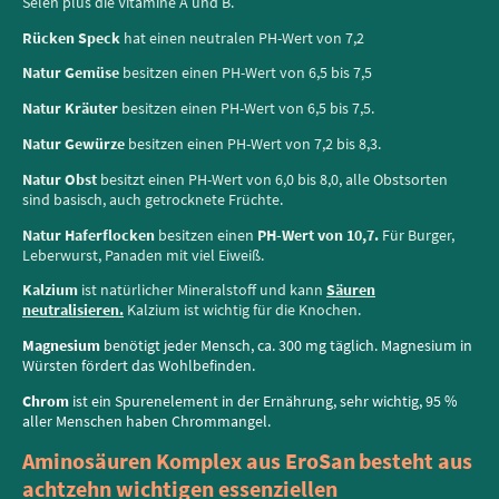
Selen plus die Vitamine A und B.
Rücken Speck
hat einen neutralen PH-Wert von 7,2
Natur Gemüse
besitzen
einen PH-Wert von 6,5 bis 7,5
Natur Kräuter
besitzen einen PH-Wert von 6,5 bis 7,5.
Natur Gewürze
besitzen einen PH-Wert von 7,2 bis 8,3.
Natur Obst
besitzt einen PH-Wert von 6,0 bis 8,0,
alle Obstsorten
sind basisch, auch getrocknete Früchte.
Natur Haferflocken
besitzen einen
PH-Wert von 10,7.
Für Burger,
Leberwurst, Panaden mit viel Eiweiß.
Kalzium
ist natürlicher Mineralstoff und kann
Säuren
neutralisieren.
Kalzium ist wichtig für die Knochen.
Magnesium
benötigt jeder Mensch, ca. 300 mg täglich. Magnesium in
Würsten fördert das Wohlbefinden.
Chrom
ist ein Spurenelement in der Ernährung, sehr wichtig, 95 %
aller Menschen haben Chrommangel.
Aminosäuren Komplex aus EroSan
besteht aus
achtzehn wichtigen essenziellen