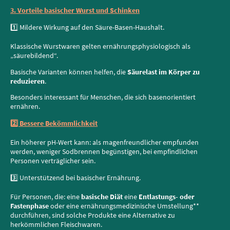
3. Vorteile basischer Wurst und Schinken
1️⃣ Mildere Wirkung auf den Säure-Basen-Haushalt.
Klassische Wurstwaren gelten ernährungsphysiologisch als
„säurebildend“.
Basische Varianten können helfen, die
Säurelast im Körper zu
reduzieren
.
Besonders interessant für Menschen, die sich basenorientiert
ernähren.
2️⃣ Bessere Bekömmlichkeit
Ein höherer pH-Wert kann: als magenfreundlicher empfunden
werden, weniger Sodbrennen begünstigen, bei empfindlichen
Personen verträglicher sein.
3️⃣ Unterstützend bei basischer Ernährung.
Für Personen, die: eine
basische Diät
eine
Entlastungs- oder
Fastenphase
oder eine ernährungsmedizinische Umstellung**
durchführen, sind solche Produkte eine Alternative zu
herkömmlichen Fleischwaren.