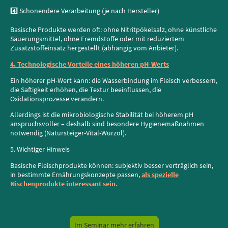
4️⃣ Schonendere Verarbeitung (je nach Hersteller)
Basische Produkte werden oft: ohne Nitritpökelsalz, ohne künstliche
Säuerungsmittel, ohne Fremdstoffe oder mit reduziertem
Zusatzstoffeinsatz hergestellt (abhängig vom Anbieter).
4. Technologische Vorteile eines höheren pH-Werts
Ein höherer pH-Wert kann: die Wasserbindung im Fleisch verbessern,
die Saftigkeit erhöhen, die Textur beeinflussen, die
Oxidationsprozesse verändern.
Allerdings ist die mikrobiologische Stabilität bei höherem pH
anspruchsvoller – deshalb sind besondere Hygienemaßnahmen
notwendig (Natursteiger-Vital-Würzöl).
5. Wichtiger Hinweis
Basische Fleischprodukte können: subjektiv besser verträglich sein,
in bestimmte Ernährungskonzepte passen,
als spezielle
Nischenprodukte interessant sein.
Im Seminar mehr erfahren