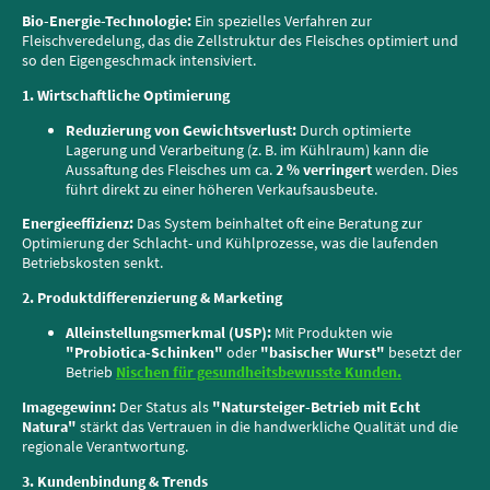
Bio-Energie-Technologie:
Ein spezielles Verfahren zur
Fleischveredelung, das die Zellstruktur des Fleisches optimiert und
so den Eigengeschmack intensiviert.
1. Wirtschaftliche Optimierung
Reduzierung von Gewichtsverlust:
Durch optimierte
Lagerung und Verarbeitung (z. B. im Kühlraum) kann die
Aussaftung des Fleisches um ca.
2 % verringert
werden. Dies
führt direkt zu einer höheren Verkaufsausbeute.
Energieeffizienz:
Das System beinhaltet oft eine Beratung zur
Optimierung der Schlacht- und Kühlprozesse, was die laufenden
Betriebskosten senkt.
2. Produktdifferenzierung & Marketing
Alleinstellungsmerkmal (USP):
Mit Produkten wie
"Probiotica-Schinken"
oder
"basischer Wurst"
besetzt der
Betrieb
Nischen für gesundheitsbewusste Kunden.
Imagegewinn:
Der Status als
"Natursteiger-Betrieb mit Echt
Natura"
stärkt das Vertrauen in die handwerkliche Qualität und die
regionale Verantwortung.
3. Kundenbindung & Trends